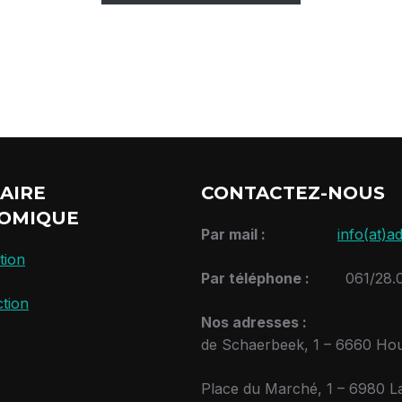
AIRE
CONTACTEZ-NOUS
OMIQUE
Par mail :
info(at)ad
tion
Par téléphone :
061/28.0
tion
Nos adresses 
de Schaerbeek, 1 – 6660 Hou
Place du Marché, 1 – 6980 L