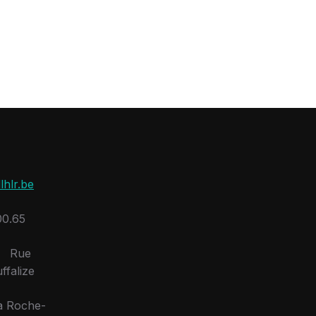
lhlr.be
0.65
:
Rue
ffalize
a Roche-