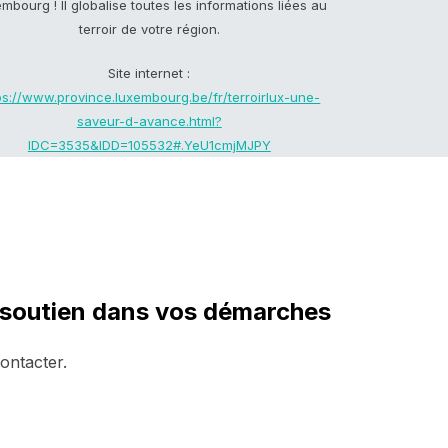
mbourg ! Il globalise toutes les informations liées au
terroir de votre région.
Site internet :
ps://www.province.luxembourg.be/fr/terroirlux-une-
saveur-d-avance.html?
IDC=3535&IDD=105532#.YeU1cmjMJPY
 soutien
dans vos démarches
ontacter.