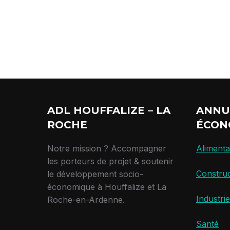
ADL HOUFFALIZE – LA
ANNU
ROCHE
ÉCON
Notre mission ? Accompagner
Alimenta
les porteurs de projet & soutenir
Construc
le développement socio-
économique à Houffalize et La
Industrie
Roche-en-Ardenne.
Santé