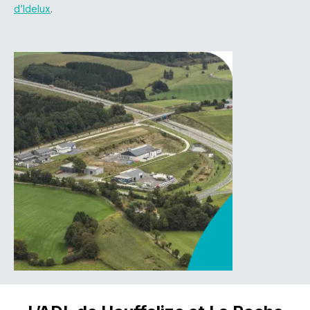
d’Idelux
.